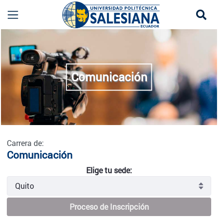
Se
Comunicación - Quito
more
Comunicación
Carrera de:
Comunicación
Elige tu sede:
Proceso de Inscripción